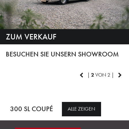
ZUM VERKAUF
ERN SHOWROOM
BESUCHEN SIE UNSE
|
2
VON 2 |
300 SL ROADSTER
LE ZEIGEN